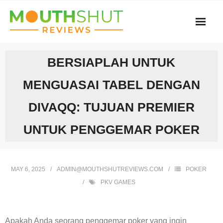
Skip
to
content
BERSIAPLAH UNTUK
MENGUASAI TABEL DENGAN
DIVAQQ: TUJUAN PREMIER
UNTUK PENGGEMAR POKER
MAY 6, 2025
ADMIN@MOUTHSHUTREVIEWS.COM
POKER
PKV GAMES
Apakah Anda seorang penggemar poker yang ingin