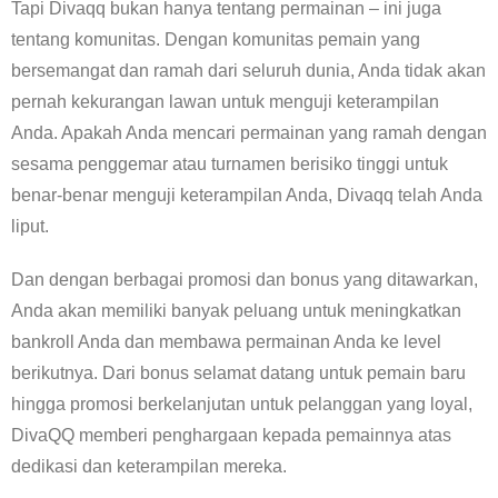
Tapi Divaqq bukan hanya tentang permainan – ini juga
tentang komunitas. Dengan komunitas pemain yang
bersemangat dan ramah dari seluruh dunia, Anda tidak akan
pernah kekurangan lawan untuk menguji keterampilan
Anda. Apakah Anda mencari permainan yang ramah dengan
sesama penggemar atau turnamen berisiko tinggi untuk
benar-benar menguji keterampilan Anda, Divaqq telah Anda
liput.
Dan dengan berbagai promosi dan bonus yang ditawarkan,
Anda akan memiliki banyak peluang untuk meningkatkan
bankroll Anda dan membawa permainan Anda ke level
berikutnya. Dari bonus selamat datang untuk pemain baru
hingga promosi berkelanjutan untuk pelanggan yang loyal,
DivaQQ memberi penghargaan kepada pemainnya atas
dedikasi dan keterampilan mereka.