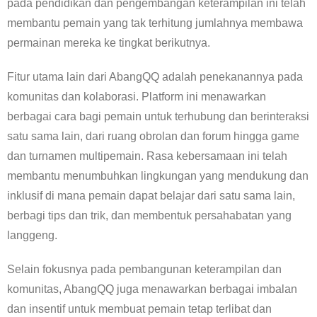
pada pendidikan dan pengembangan keterampilan ini telah
membantu pemain yang tak terhitung jumlahnya membawa
permainan mereka ke tingkat berikutnya.
Fitur utama lain dari AbangQQ adalah penekanannya pada
komunitas dan kolaborasi. Platform ini menawarkan
berbagai cara bagi pemain untuk terhubung dan berinteraksi
satu sama lain, dari ruang obrolan dan forum hingga game
dan turnamen multipemain. Rasa kebersamaan ini telah
membantu menumbuhkan lingkungan yang mendukung dan
inklusif di mana pemain dapat belajar dari satu sama lain,
berbagi tips dan trik, dan membentuk persahabatan yang
langgeng.
Selain fokusnya pada pembangunan keterampilan dan
komunitas, AbangQQ juga menawarkan berbagai imbalan
dan insentif untuk membuat pemain tetap terlibat dan