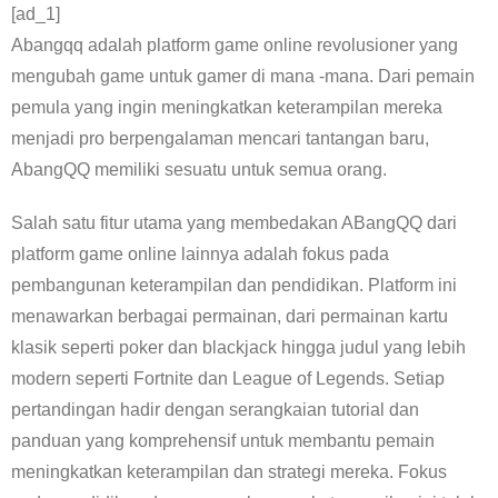
[ad_1]
Abangqq adalah platform game online revolusioner yang
mengubah game untuk gamer di mana -mana. Dari pemain
pemula yang ingin meningkatkan keterampilan mereka
menjadi pro berpengalaman mencari tantangan baru,
AbangQQ memiliki sesuatu untuk semua orang.
Salah satu fitur utama yang membedakan ABangQQ dari
platform game online lainnya adalah fokus pada
pembangunan keterampilan dan pendidikan. Platform ini
menawarkan berbagai permainan, dari permainan kartu
klasik seperti poker dan blackjack hingga judul yang lebih
modern seperti Fortnite dan League of Legends. Setiap
pertandingan hadir dengan serangkaian tutorial dan
panduan yang komprehensif untuk membantu pemain
meningkatkan keterampilan dan strategi mereka. Fokus