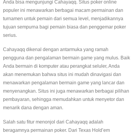
Anda bisa mengunjungi Cahayaqq. Situs poker online
populer ini menawarkan berbagai macam permainan dan
turnamen untuk pemain dari semua level, menjadikannya
tujuan sempurna bagi pemain biasa dan penggemar poker
serius.
Cahayaqq dikenal dengan antarmuka yang ramah
pengguna dan pengalaman bermain game yang mulus. Baik
Anda bermain di komputer atau perangkat seluler, Anda
akan menemukan bahwa situs ini mudah dinavigasi dan
menawarkan pengalaman bermain game yang lancar dan
menyenangkan. Situs ini juga menawarkan berbagai pilihan
pembayaran, sehingga memudahkan untuk menyetor dan
menarik dana dengan aman.
Salah satu fitur menonjol dari Cahayaqq adalah
beragamnya permainan poker. Dari Texas Hold’em