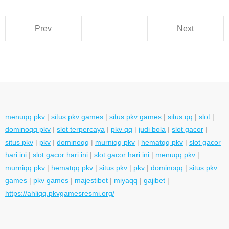
Prev
Next
menuqq pkv
|
situs pkv games
|
situs pkv games
|
situs qq
|
slot
|
dominoqq pkv
|
slot terpercaya
|
pkv qq
|
judi bola
|
slot gacor
|
situs pkv
|
pkv
|
dominoqq
|
murniqq pkv
|
hematqq pkv
|
slot gacor
hari ini
|
slot gacor hari ini
|
slot gacor hari ini
|
menuqq pkv
|
murniqq pkv
|
hematqq pkv
|
situs pkv
|
pkv
|
dominoqq
|
situs pkv
games
|
pkv games
|
majestibet
|
miyaqq
|
gajibet
|
https://ahliqq.pkvgamesresmi.org/