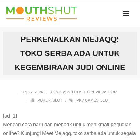
Skip
to
content
PERKENALKAN MEJAQQ:
TOKO SERBA ADA UNTUK
KEGEMBIRAAN JUDI ONLINE
JUN 27, 2026
ADMIN@MOUTHSHUTREVIEWS.COM
POKER
,
SLOT
PKV GAMES
,
SLOT
[ad_1]
Mencari cara baru dan menarik untuk menikmati perjudian
online? Kunjungi Meet Mejaqq, toko serba ada untuk segala