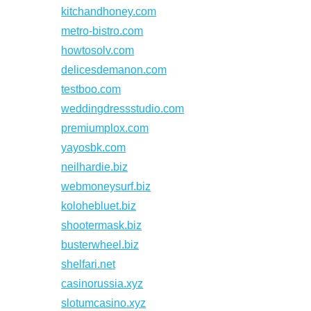
kitchandhoney.com
metro-bistro.com
howtosolv.com
delicesdemanon.com
testboo.com
weddingdressstudio.com
premiumplox.com
yayosbk.com
neilhardie.biz
webmoneysurf.biz
kolohebluet.biz
shootermask.biz
busterwheel.biz
shelfari.net
casinorussia.xyz
slotumcasino.xyz