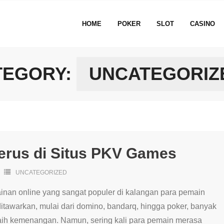
HOME
POKER
SLOT
CASINO
TEGORY:
UNCATEGORIZ
Terus di Situs PKV Games
UNCATEGORIZED
inan online yang sangat populer di kalangan para pemain
itawarkan, mulai dari domino, bandarq, hingga poker, banyak
aih kemenangan. Namun, sering kali para pemain merasa