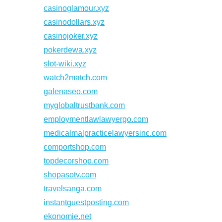
casinoglamour.xyz
casinodollars.xyz
casinojoker.xyz
pokerdewa.xyz
slot-wiki.xyz
watch2match.com
galenaseo.com
myglobaltrustbank.com
employmentlawlawyergo.com
medicalmalpracticelawyersinc.com
comportshop.com
topdecorshop.com
shopasotv.com
travelsanga.com
instantguestposting.com
ekonomie.net