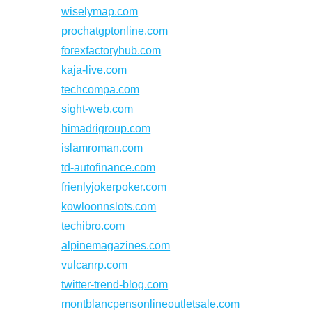
wiselymap.com
prochatgptonline.com
forexfactoryhub.com
kaja-live.com
techcompa.com
sight-web.com
himadrigroup.com
islamroman.com
td-autofinance.com
frienlyjokerpoker.com
kowloonnslots.com
techibro.com
alpinemagazines.com
vulcanrp.com
twitter-trend-blog.com
montblancpensonlineoutletsale.com