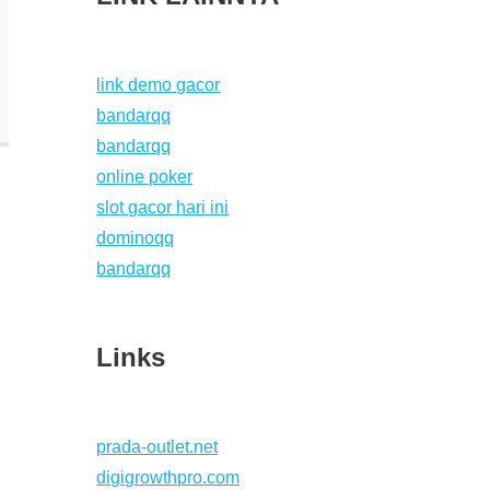
link demo gacor
bandarqq
bandarqq
online poker
slot gacor hari ini
dominoqq
bandarqq
Links
prada-outlet.net
digigrowthpro.com