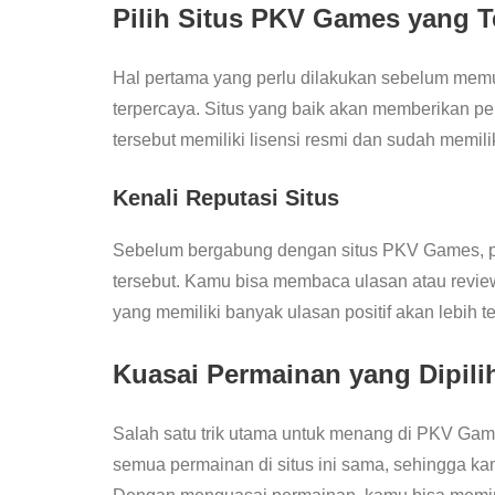
Pilih Situs PKV Games yang T
Hal pertama yang perlu dilakukan sebelum mem
terpercaya. Situs yang baik akan memberikan p
tersebut memiliki lisensi resmi dan sudah memili
Kenali Reputasi Situs
Sebelum bergabung dengan situs PKV Games, past
tersebut. Kamu bisa membaca ulasan atau review 
yang memiliki banyak ulasan positif akan lebih t
Kuasai Permainan yang Dipili
Salah satu trik utama untuk menang di PKV Ga
semua permainan di situs ini sama, sehingga kam