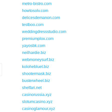
metro-bistro.com
howtosolv.com
delicesdemanon.com
testboo.com
weddingdressstudio.com
premiumplox.com
yayosbk.com
neilhardie.biz
webmoneysurf.biz
kolohebluet.biz
shootermask.biz
busterwheel.biz
shelfari.net
casinorussia.xyz
slotumcasino.xyz
casinoglamour.xyz