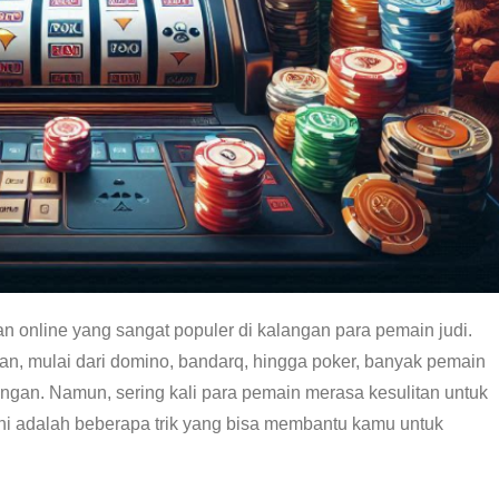
 online yang sangat populer di kalangan para pemain judi.
n, mulai dari domino, bandarq, hingga poker, banyak pemain
gan. Namun, sering kali para pemain merasa kesulitan untuk
ini adalah beberapa trik yang bisa membantu kamu untuk