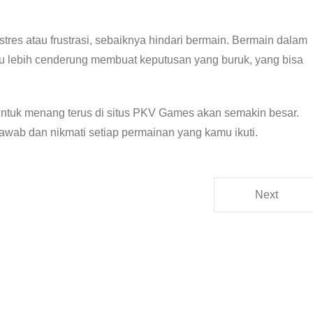
 stres atau frustrasi, sebaiknya hindari bermain. Bermain dalam
mu lebih cenderung membuat keputusan yang buruk, yang bisa
untuk menang terus di situs PKV Games akan semakin besar.
jawab dan nikmati setiap permainan yang kamu ikuti.
Next