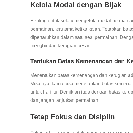
Kelola Modal dengan Bijak
Penting untuk selalu mengelola modal permaina
permainan, terutama ketika kalah. Tetapkan batas
dipertaruhkan dalam satu sesi permainan. Denga
menghindari kerugian besar.
Tentukan Batas Kemenangan dan Ke
Menentukan batas kemenangan dan kerugian adal
Misalnya, kamu bisa menetapkan batas kemenang
untuk hari itu. Demikian juga dengan batas keru
dan jangan lanjutkan permainan.
Tetap Fokus dan Disiplin
Fokus adalah kunci untuk memenangkan permai