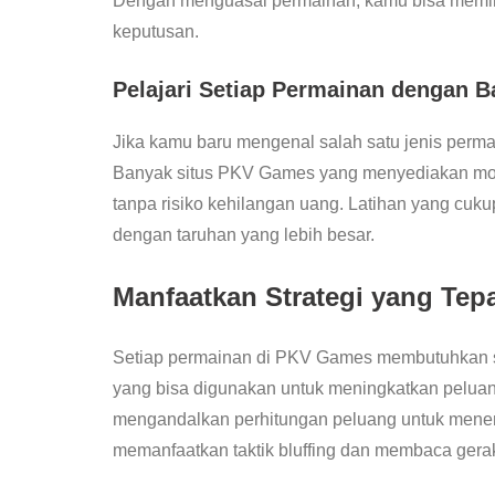
Dengan menguasai permainan, kamu bisa memin
keputusan.
Pelajari Setiap Permainan dengan B
Jika kamu baru mengenal salah satu jenis perma
Banyak situs PKV Games yang menyediakan mode
tanpa risiko kehilangan uang. Latihan yang cu
dengan taruhan yang lebih besar.
Manfaatkan Strategi yang Tep
Setiap permainan di PKV Games membutuhkan s
yang bisa digunakan untuk meningkatkan pelua
mengandalkan perhitungan peluang untuk menent
memanfaatkan taktik bluffing dan membaca ger