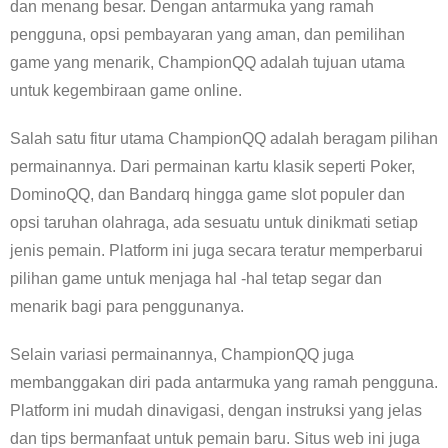
dan menang besar. Dengan antarmuka yang ramah
pengguna, opsi pembayaran yang aman, dan pemilihan
game yang menarik, ChampionQQ adalah tujuan utama
untuk kegembiraan game online.
Salah satu fitur utama ChampionQQ adalah beragam pilihan
permainannya. Dari permainan kartu klasik seperti Poker,
DominoQQ, dan Bandarq hingga game slot populer dan
opsi taruhan olahraga, ada sesuatu untuk dinikmati setiap
jenis pemain. Platform ini juga secara teratur memperbarui
pilihan game untuk menjaga hal -hal tetap segar dan
menarik bagi para penggunanya.
Selain variasi permainannya, ChampionQQ juga
membanggakan diri pada antarmuka yang ramah pengguna.
Platform ini mudah dinavigasi, dengan instruksi yang jelas
dan tips bermanfaat untuk pemain baru. Situs web ini juga