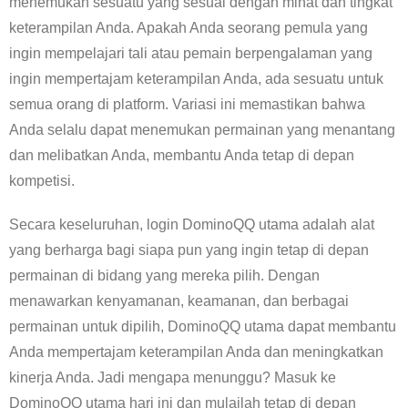
menemukan sesuatu yang sesuai dengan minat dan tingkat
keterampilan Anda. Apakah Anda seorang pemula yang
ingin mempelajari tali atau pemain berpengalaman yang
ingin mempertajam keterampilan Anda, ada sesuatu untuk
semua orang di platform. Variasi ini memastikan bahwa
Anda selalu dapat menemukan permainan yang menantang
dan melibatkan Anda, membantu Anda tetap di depan
kompetisi.
Secara keseluruhan, login DominoQQ utama adalah alat
yang berharga bagi siapa pun yang ingin tetap di depan
permainan di bidang yang mereka pilih. Dengan
menawarkan kenyamanan, keamanan, dan berbagai
permainan untuk dipilih, DominoQQ utama dapat membantu
Anda mempertajam keterampilan Anda dan meningkatkan
kinerja Anda. Jadi mengapa menunggu? Masuk ke
DominoQQ utama hari ini dan mulailah tetap di depan