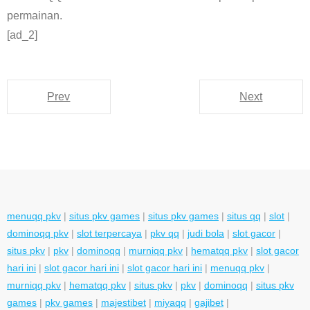
permainan.
[ad_2]
Prev
Next
menuqq pkv
|
situs pkv games
|
situs pkv games
|
situs qq
|
slot
|
dominoqq pkv
|
slot terpercaya
|
pkv qq
|
judi bola
|
slot gacor
|
situs pkv
|
pkv
|
dominoqq
|
murniqq pkv
|
hematqq pkv
|
slot gacor
hari ini
|
slot gacor hari ini
|
slot gacor hari ini
|
menuqq pkv
|
murniqq pkv
|
hematqq pkv
|
situs pkv
|
pkv
|
dominoqq
|
situs pkv
games
|
pkv games
|
majestibet
|
miyaqq
|
gajibet
|