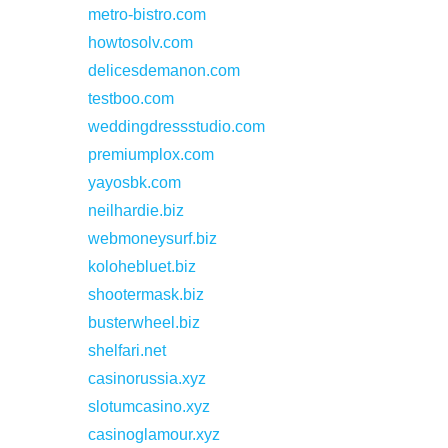
metro-bistro.com
howtosolv.com
delicesdemanon.com
testboo.com
weddingdressstudio.com
premiumplox.com
yayosbk.com
neilhardie.biz
webmoneysurf.biz
kolohebluet.biz
shootermask.biz
busterwheel.biz
shelfari.net
casinorussia.xyz
slotumcasino.xyz
casinoglamour.xyz