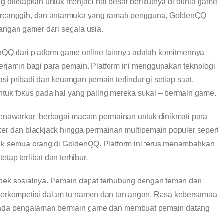
 ditetapkan untuk menjadi hal besar berikutnya di dunia game
tercanggih, dan antarmuka yang ramah pengguna, GoldenQQ
angan gamer dari segala usia.
QQ dari platform game online lainnya adalah komitmennya
rjamin bagi para pemain. Platform ini menggunakan teknologi
si pribadi dan keuangan pemain terlindungi setiap saat.
tuk fokus pada hal yang paling mereka sukai – bermain game.
enawarkan berbagai macam permainan untuk dinikmati para
ker dan blackjack hingga permainan multipemain populer sepert
ntuk semua orang di GoldenQQ. Platform ini terus menambahkan
tap terlibat dan terhibur.
spek sosialnya. Pemain dapat terhubung dengan teman dan
n berkompetisi dalam turnamen dan tantangan. Rasa kebersamaa
pada pengalaman bermain game dan membuat pemain datang