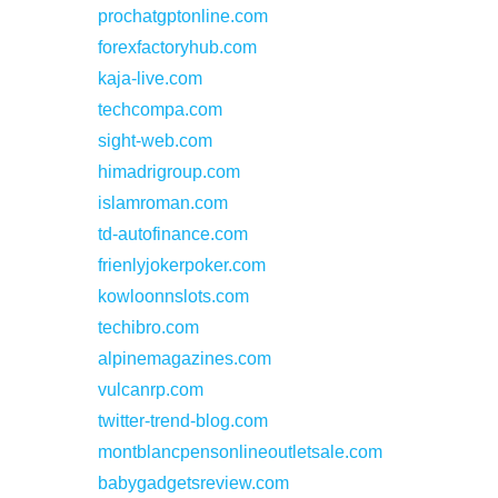
prochatgptonline.com
forexfactoryhub.com
kaja-live.com
techcompa.com
sight-web.com
himadrigroup.com
islamroman.com
td-autofinance.com
frienlyjokerpoker.com
kowloonnslots.com
techibro.com
alpinemagazines.com
vulcanrp.com
twitter-trend-blog.com
montblancpensonlineoutletsale.com
babygadgetsreview.com