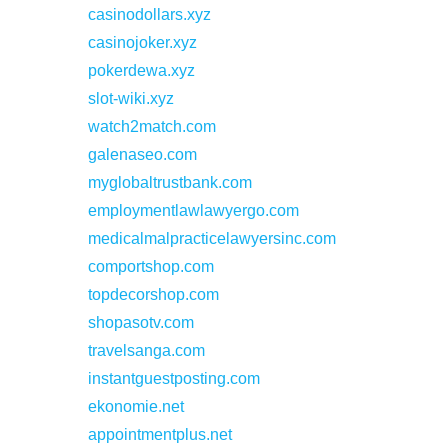
casinodollars.xyz
casinojoker.xyz
pokerdewa.xyz
slot-wiki.xyz
watch2match.com
galenaseo.com
myglobaltrustbank.com
employmentlawlawyergo.com
medicalmalpracticelawyersinc.com
comportshop.com
topdecorshop.com
shopasotv.com
travelsanga.com
instantguestposting.com
ekonomie.net
appointmentplus.net