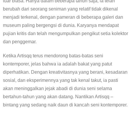
luar biasa. Hanya dalam beberapa tahun saja, ia telah
berubah dari seorang seniman yang relatif tidak dikenal
menjadi terkenal, dengan pameran di beberapa galeri dan
museum paling bergengsi di dunia. Karyanya mendapat
pujian kritis dan telah mengumpulkan pengikut setia kolektor
dan penggemar.
Ketika Artisqq terus mendorong batas-batas seni
kontemporer, jelas bahwa ia adalah bakat yang patut
diperhatikan. Dengan kreativitasnya yang berani, kesadaran
sosial, dan eksperimennya yang tak kenal takut, ia pasti
akan meninggalkan jejak abadi di dunia seni selama
bertahun-tahun yang akan datang. Nantikan Artisqq –
bintang yang sedang naik daun di kancah seni kontemporer.