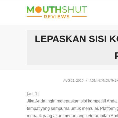
Skip
to
content
LEPASKAN SISI 
AUG 21, 2025
ADMIN@MOUTHSH
[ad_1]
Jika Anda ingin melepaskan sisi kompetitif An
tempat yang sempurna untuk memulai. Platform 
menarik yang akan menantang keterampilan And