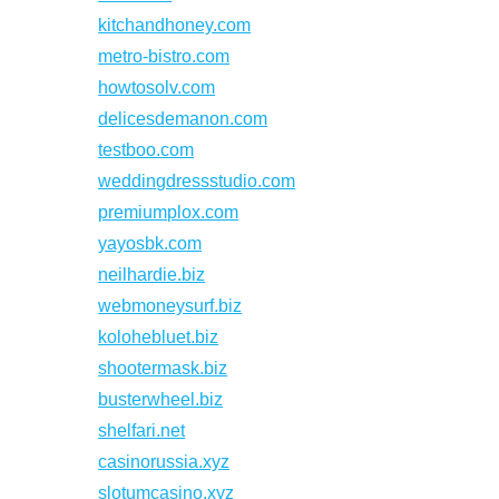
kitchandhoney.com
metro-bistro.com
howtosolv.com
delicesdemanon.com
testboo.com
weddingdressstudio.com
premiumplox.com
yayosbk.com
neilhardie.biz
webmoneysurf.biz
kolohebluet.biz
shootermask.biz
busterwheel.biz
shelfari.net
casinorussia.xyz
slotumcasino.xyz