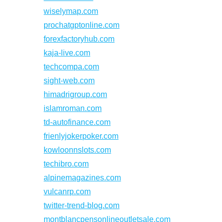
wiselymap.com
prochatgptonline.com
forexfactoryhub.com
kaja-live.com
techcompa.com
sight-web.com
himadrigroup.com
islamroman.com
td-autofinance.com
frienlyjokerpoker.com
kowloonnslots.com
techibro.com
alpinemagazines.com
vulcanrp.com
twitter-trend-blog.com
montblancpensonlineoutletsale.com