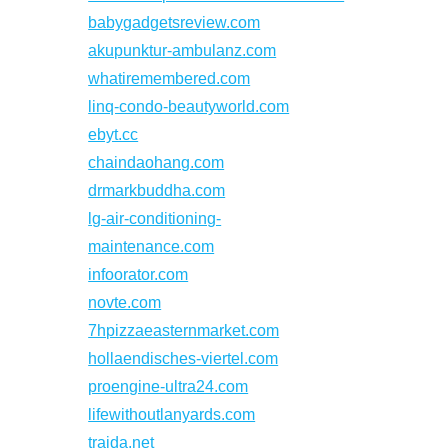
babygadgetsreview.com
akupunktur-ambulanz.com
whatiremembered.com
linq-condo-beautyworld.com
ebyt.cc
chaindaohang.com
drmarkbuddha.com
lg-air-conditioning-
maintenance.com
infoorator.com
novte.com
7hpizzaeasternmarket.com
hollaendisches-viertel.com
proengine-ultra24.com
lifewithoutlanyards.com
traida.net