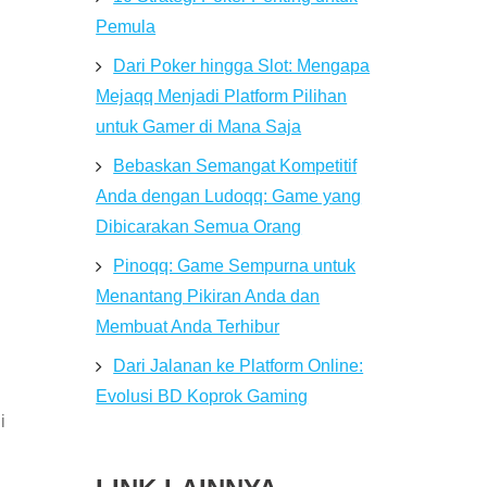
Pemula
Dari Poker hingga Slot: Mengapa
Mejaqq Menjadi Platform Pilihan
untuk Gamer di Mana Saja
Bebaskan Semangat Kompetitif
Anda dengan Ludoqq: Game yang
Dibicarakan Semua Orang
Pinoqq: Game Sempurna untuk
Menantang Pikiran Anda dan
Membuat Anda Terhibur
Dari Jalanan ke Platform Online:
Evolusi BD Koprok Gaming
i