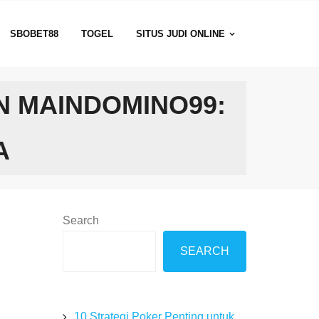
SBOBET88
TOGEL
SITUS JUDI ONLINE
N MAINDOMINO99:
A
Search
SEARCH
10 Strategi Poker Penting untuk