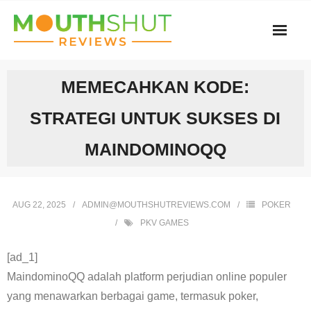
Skip
to
content
MEMECAHKAN KODE:
STRATEGI UNTUK SUKSES DI
MAINDOMINOQQ
AUG 22, 2025
ADMIN@MOUTHSHUTREVIEWS.COM
POKER
PKV GAMES
[ad_1]
MaindominoQQ adalah platform perjudian online populer
yang menawarkan berbagai game, termasuk poker,