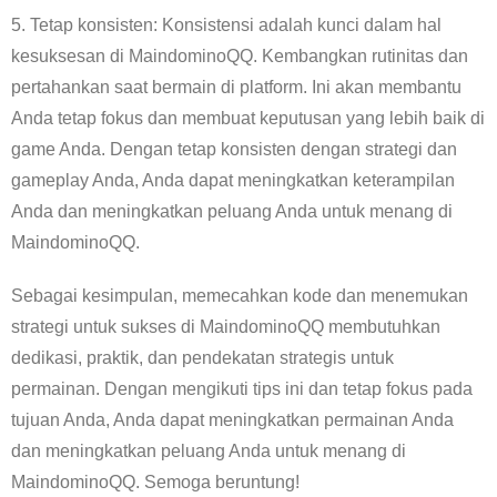
5. Tetap konsisten: Konsistensi adalah kunci dalam hal
kesuksesan di MaindominoQQ. Kembangkan rutinitas dan
pertahankan saat bermain di platform. Ini akan membantu
Anda tetap fokus dan membuat keputusan yang lebih baik di
game Anda. Dengan tetap konsisten dengan strategi dan
gameplay Anda, Anda dapat meningkatkan keterampilan
Anda dan meningkatkan peluang Anda untuk menang di
MaindominoQQ.
Sebagai kesimpulan, memecahkan kode dan menemukan
strategi untuk sukses di MaindominoQQ membutuhkan
dedikasi, praktik, dan pendekatan strategis untuk
permainan. Dengan mengikuti tips ini dan tetap fokus pada
tujuan Anda, Anda dapat meningkatkan permainan Anda
dan meningkatkan peluang Anda untuk menang di
MaindominoQQ. Semoga beruntung!