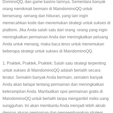
DominoQQ, dan game kasino lainnya. Sementara banyak
orang menikmati bermain di MaindominoQQ untuk
bersenang -senang dan hiburan, yang lain ingin
memecahkan kode dan menemukan strategi untuk sukses di
platform. Jika Anda salah satu dari orang -orang yang ingin
meningkatkan permainan Anda dan meningkatkan peluang
Anda untuk menang, maka baca terus untuk menemukan
beberapa strategi untuk sukses di MaindominoQQ.
1. Praktek, Praktek, Praktek: Salah satu strategi terpenting
untuk sukses di MaindominoQQ adalah berlatih secara
teratur. Semakin banyak Anda bermain, semakin banyak
Anda akan belajar tentang permainan dan meningkatkan
keterampilan Anda. Manfaatkan opsi permainan gratis di
MaindominoQQ untuk berlatih tanpa mengambil risiko uang
sungguhan. Ini akan membantu Anda menjadi lebih akrab
dengan aturan permainan dan mengembangkan strategi