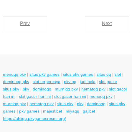
Prev
Next
menuqq pkv
|
situs pkv games
|
situs pkv games
|
situs qq
|
slot
|
dominoqq pkv
|
slot terpercaya
|
pkv qq
|
judi bola
|
slot gacor
|
situs pkv
|
pkv
|
dominoqq
|
murniqq pkv
|
hematqq pkv
|
slot gacor
hari ini
|
slot gacor hari ini
|
slot gacor hari ini
|
menuqq pkv
|
murniqq pkv
|
hematqq pkv
|
situs pkv
|
pkv
|
dominoqq
|
situs pkv
games
|
pkv games
|
majestibet
|
miyaqq
|
gajibet
|
https://ahliqq.pkvgamesresmi.org/