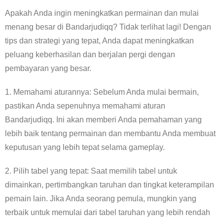
Apakah Anda ingin meningkatkan permainan dan mulai
menang besar di Bandarjudiqq? Tidak terlihat lagi! Dengan
tips dan strategi yang tepat, Anda dapat meningkatkan
peluang keberhasilan dan berjalan pergi dengan
pembayaran yang besar.
1. Memahami aturannya: Sebelum Anda mulai bermain,
pastikan Anda sepenuhnya memahami aturan
Bandarjudiqq. Ini akan memberi Anda pemahaman yang
lebih baik tentang permainan dan membantu Anda membuat
keputusan yang lebih tepat selama gameplay.
2. Pilih tabel yang tepat: Saat memilih tabel untuk
dimainkan, pertimbangkan taruhan dan tingkat keterampilan
pemain lain. Jika Anda seorang pemula, mungkin yang
terbaik untuk memulai dari tabel taruhan yang lebih rendah