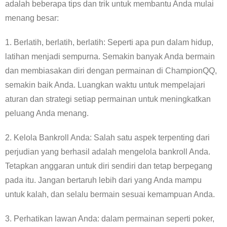
adalah beberapa tips dan trik untuk membantu Anda mulai
menang besar:
1. Berlatih, berlatih, berlatih: Seperti apa pun dalam hidup,
latihan menjadi sempurna. Semakin banyak Anda bermain
dan membiasakan diri dengan permainan di ChampionQQ,
semakin baik Anda. Luangkan waktu untuk mempelajari
aturan dan strategi setiap permainan untuk meningkatkan
peluang Anda menang.
2. Kelola Bankroll Anda: Salah satu aspek terpenting dari
perjudian yang berhasil adalah mengelola bankroll Anda.
Tetapkan anggaran untuk diri sendiri dan tetap berpegang
pada itu. Jangan bertaruh lebih dari yang Anda mampu
untuk kalah, dan selalu bermain sesuai kemampuan Anda.
3. Perhatikan lawan Anda: dalam permainan seperti poker,