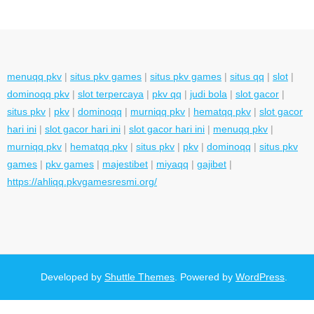
menuqq pkv
|
situs pkv games
|
situs pkv games
|
situs qq
|
slot
|
dominoqq pkv
|
slot terpercaya
|
pkv qq
|
judi bola
|
slot gacor
|
situs pkv
|
pkv
|
dominoqq
|
murniqq pkv
|
hematqq pkv
|
slot gacor
hari ini
|
slot gacor hari ini
|
slot gacor hari ini
|
menuqq pkv
|
murniqq pkv
|
hematqq pkv
|
situs pkv
|
pkv
|
dominoqq
|
situs pkv
games
|
pkv games
|
majestibet
|
miyaqq
|
gajibet
|
https://ahliqq.pkvgamesresmi.org/
Developed by
Shuttle Themes
. Powered by
WordPress
.