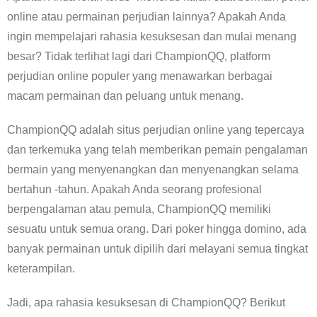
online atau permainan perjudian lainnya? Apakah Anda
ingin mempelajari rahasia kesuksesan dan mulai menang
besar? Tidak terlihat lagi dari ChampionQQ, platform
perjudian online populer yang menawarkan berbagai
macam permainan dan peluang untuk menang.
ChampionQQ adalah situs perjudian online yang tepercaya
dan terkemuka yang telah memberikan pemain pengalaman
bermain yang menyenangkan dan menyenangkan selama
bertahun -tahun. Apakah Anda seorang profesional
berpengalaman atau pemula, ChampionQQ memiliki
sesuatu untuk semua orang. Dari poker hingga domino, ada
banyak permainan untuk dipilih dari melayani semua tingkat
keterampilan.
Jadi, apa rahasia kesuksesan di ChampionQQ? Berikut