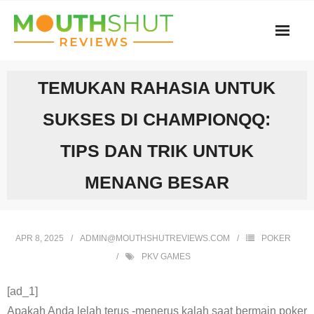
Skip
to
content
TEMUKAN RAHASIA UNTUK
SUKSES DI CHAMPIONQQ:
TIPS DAN TRIK UNTUK
MENANG BESAR
APR 8, 2025
ADMIN@MOUTHSHUTREVIEWS.COM
POKER
PKV GAMES
[ad_1]
Apakah Anda lelah terus -menerus kalah saat bermain poker