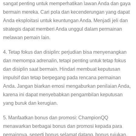
sangat penting untuk memperhatikan lawan Anda dan gaya
bermain mereka. Cari pola dan kecenderungan yang dapat
Anda eksploitasi untuk keuntungan Anda. Menjadi jeli dan
strategis dapat memberi Anda unggul dalam permainan
melawan pemain lain.
4. Tetap fokus dan disiplin: perjudian bisa menyenangkan
dan memompa adrenalin, tetapi penting untuk tetap fokus
dan disiplin saat bermain. Hindari membuat keputusan
impulsif dan tetap berpegang pada rencana permainan
Anda. Jangan biarkan emosi mengaburkan penilaian Anda,
karena ini dapat menyebabkan pengambilan keputusan
yang buruk dan kerugian.
5. Manfaatkan bonus dan promosi: ChampionQQ
menawarkan berbagai bonus dan promosi kepada para
pemainnya, seperti bonus selamat datang, bonus rujukan,