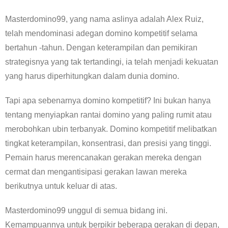
Masterdomino99, yang nama aslinya adalah Alex Ruiz,
telah mendominasi adegan domino kompetitif selama
bertahun -tahun. Dengan keterampilan dan pemikiran
strategisnya yang tak tertandingi, ia telah menjadi kekuatan
yang harus diperhitungkan dalam dunia domino.
Tapi apa sebenarnya domino kompetitif? Ini bukan hanya
tentang menyiapkan rantai domino yang paling rumit atau
merobohkan ubin terbanyak. Domino kompetitif melibatkan
tingkat keterampilan, konsentrasi, dan presisi yang tinggi.
Pemain harus merencanakan gerakan mereka dengan
cermat dan mengantisipasi gerakan lawan mereka
berikutnya untuk keluar di atas.
Masterdomino99 unggul di semua bidang ini.
Kemampuannya untuk berpikir beberapa gerakan di depan,