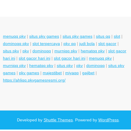
menuqq pkv
|
situs pkv games
|
situs pkv games
|
situs qq
|
slot
|
dominoqq pkv
|
slot terpercaya
|
pkv qq
|
judi bola
|
slot gacor
|
situs pkv
|
pkv
|
dominoqq
|
murniqq pkv
|
hematqq pkv
|
slot gacor
hari ini
|
slot gacor hari ini
|
slot gacor hari ini
|
menuqq pkv
|
murniqq pkv
|
hematqq pkv
|
situs pkv
|
pkv
|
dominoqq
|
situs pkv
games
|
pkv games
|
majestibet
|
miyaqq
|
gajibet
|
https://ahliqq.pkvgamesresmi.org/
Developed by
Shuttle Themes
. Powered by
WordPress
.