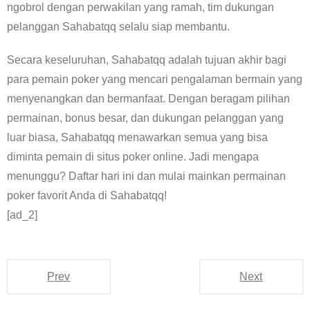
ngobrol dengan perwakilan yang ramah, tim dukungan
pelanggan Sahabatqq selalu siap membantu.
Secara keseluruhan, Sahabatqq adalah tujuan akhir bagi
para pemain poker yang mencari pengalaman bermain yang
menyenangkan dan bermanfaat. Dengan beragam pilihan
permainan, bonus besar, dan dukungan pelanggan yang
luar biasa, Sahabatqq menawarkan semua yang bisa
diminta pemain di situs poker online. Jadi mengapa
menunggu? Daftar hari ini dan mulai mainkan permainan
poker favorit Anda di Sahabatqq!
[ad_2]
Prev
Next