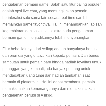
pengalaman bermain game. Salah satu fitur paling populer
adalah opsi live chat, yang memungkinkan pemain
berinteraksi satu sama lain secara real-time sambil
memainkan game favoritnya. Hal ini menambahkan lapisan
kegembiraan dan sosialisasi ekstra pada pengalaman
bermain game, menjadikannya lebih menyenangkan.
Fitur hebat lainnya dari Asikqq adalah banyaknya bonus
dan promosi yang ditawarkan kepada pemain. Dari bonus
sambutan untuk pemain baru hingga hadiah loyalitas untuk
pelanggan yang kembali, ada banyak peluang untuk
mendapatkan uang tunai dan hadiah tambahan saat
bermain di platform ini. Hal ini dapat membantu pemain
memaksimalkan kemenangannya dan memaksimalkan
pengalaman berjudi di Asikqq.