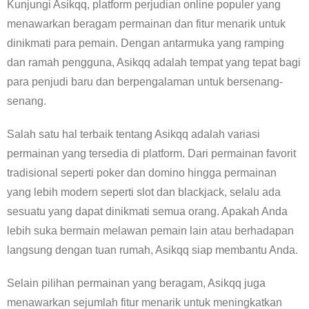
Kunjungi Asikqq, platform perjudian online populer yang
menawarkan beragam permainan dan fitur menarik untuk
dinikmati para pemain. Dengan antarmuka yang ramping
dan ramah pengguna, Asikqq adalah tempat yang tepat bagi
para penjudi baru dan berpengalaman untuk bersenang-
senang.
Salah satu hal terbaik tentang Asikqq adalah variasi
permainan yang tersedia di platform. Dari permainan favorit
tradisional seperti poker dan domino hingga permainan
yang lebih modern seperti slot dan blackjack, selalu ada
sesuatu yang dapat dinikmati semua orang. Apakah Anda
lebih suka bermain melawan pemain lain atau berhadapan
langsung dengan tuan rumah, Asikqq siap membantu Anda.
Selain pilihan permainan yang beragam, Asikqq juga
menawarkan sejumlah fitur menarik untuk meningkatkan