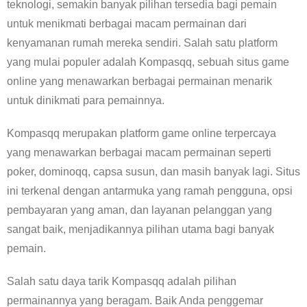
teknologi, semakin banyak pilihan tersedia bagi pemain
untuk menikmati berbagai macam permainan dari
kenyamanan rumah mereka sendiri. Salah satu platform
yang mulai populer adalah Kompasqq, sebuah situs game
online yang menawarkan berbagai permainan menarik
untuk dinikmati para pemainnya.
Kompasqq merupakan platform game online terpercaya
yang menawarkan berbagai macam permainan seperti
poker, dominoqq, capsa susun, dan masih banyak lagi. Situs
ini terkenal dengan antarmuka yang ramah pengguna, opsi
pembayaran yang aman, dan layanan pelanggan yang
sangat baik, menjadikannya pilihan utama bagi banyak
pemain.
Salah satu daya tarik Kompasqq adalah pilihan
permainannya yang beragam. Baik Anda penggemar