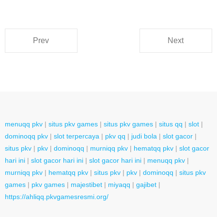
Prev
Next
menuqq pkv
|
situs pkv games
|
situs pkv games
|
situs qq
|
slot
|
dominoqq pkv
|
slot terpercaya
|
pkv qq
|
judi bola
|
slot gacor
|
situs pkv
|
pkv
|
dominoqq
|
murniqq pkv
|
hematqq pkv
|
slot gacor
hari ini
|
slot gacor hari ini
|
slot gacor hari ini
|
menuqq pkv
|
murniqq pkv
|
hematqq pkv
|
situs pkv
|
pkv
|
dominoqq
|
situs pkv
games
|
pkv games
|
majestibet
|
miyaqq
|
gajibet
|
https://ahliqq.pkvgamesresmi.org/