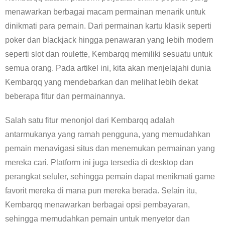
menawarkan berbagai macam permainan menarik untuk
dinikmati para pemain. Dari permainan kartu klasik seperti
poker dan blackjack hingga penawaran yang lebih modern
seperti slot dan roulette, Kembarqq memiliki sesuatu untuk
semua orang. Pada artikel ini, kita akan menjelajahi dunia
Kembarqq yang mendebarkan dan melihat lebih dekat
beberapa fitur dan permainannya.
Salah satu fitur menonjol dari Kembarqq adalah
antarmukanya yang ramah pengguna, yang memudahkan
pemain menavigasi situs dan menemukan permainan yang
mereka cari. Platform ini juga tersedia di desktop dan
perangkat seluler, sehingga pemain dapat menikmati game
favorit mereka di mana pun mereka berada. Selain itu,
Kembarqq menawarkan berbagai opsi pembayaran,
sehingga memudahkan pemain untuk menyetor dan