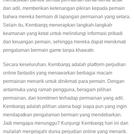
dan adil, memberikan ketenangan pikiran kepada pemain
bahwa mereka bermain di lapangan permainan yang setara.
Selain itu, Kembarqq menerapkan langkah-langkah
keamanan yang ketat untuk melindungi informasi pribadi
dan keuangan pemain, sehingga mereka dapat menikmati
pengalaman bermain game tanpa khawatir.
Secara keseluruhan, Kembarqq adalah platform perjudian
online fantastis yang menawarkan berbagai macam
permainan menarik untuk dinikmati para pemain. Dengan
antarmuka yang ramah pengguna, beragam pilihan
permainan, dan komitmen terhadap permainan yang adil,
Kembarqq adalah pilihan utama bagi siapa pun yang ingin
mendapatkan pengalaman bermain yang mendebarkan.
Jadi mengapa menunggu? Kunjungi Kembarqq hari ini dan
mulailah menjelajahi dunia perjudian online yang menarik.