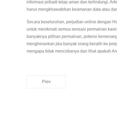
informasi pribadi tetap aman dan terlindungi. Ar
harus mengkhawatirkan keamanan data atau da
Secara keseluruhan, perjudian online denga
untuk menikmati semua sensasi permainan kasin
banyaknya pilihan permainan, potensi kemenang
mengherankan jika banyak orang beralih ke perju
mengapa tidak mencobanya dan lihat apakah A
Prev