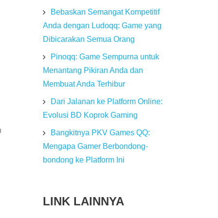
Bebaskan Semangat Kompetitif
Anda dengan Ludoqq: Game yang
Dibicarakan Semua Orang
Pinoqq: Game Sempurna untuk
Menantang Pikiran Anda dan
Membuat Anda Terhibur
Dari Jalanan ke Platform Online:
Evolusi BD Koprok Gaming
n
Bangkitnya PKV Games QQ:
Mengapa Gamer Berbondong-
bondong ke Platform Ini
LINK LAINNYA