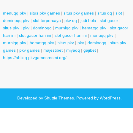
menuqq pkv
|
situs pkv games
|
situs pkv games
|
situs qq
|
slot
|
dominoqq pkv
|
slot terpercaya
|
pkv qq
|
judi bola
|
slot gacor
|
situs pkv
|
pkv
|
dominoqq
|
murniqq pkv
|
hematqq pkv
|
slot gacor
hari ini
|
slot gacor hari ini
|
slot gacor hari ini
|
menuqq pkv
|
murniqq pkv
|
hematqq pkv
|
situs pkv
|
pkv
|
dominoqq
|
situs pkv
games
|
pkv games
|
majestibet
|
miyaqq
|
gajibet
|
https://ahliqq.pkvgamesresmi.org/
Developed by
Shuttle Themes
. Powered by
WordPress
.