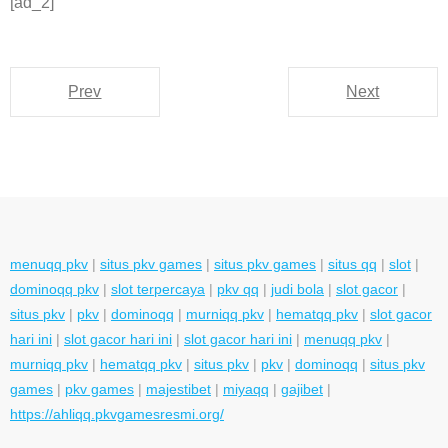
[ad_2]
Prev
Next
menuqq pkv
|
situs pkv games
|
situs pkv games
|
situs qq
|
slot
|
dominoqq pkv
|
slot terpercaya
|
pkv qq
|
judi bola
|
slot gacor
|
situs pkv
|
pkv
|
dominoqq
|
murniqq pkv
|
hematqq pkv
|
slot gacor
hari ini
|
slot gacor hari ini
|
slot gacor hari ini
|
menuqq pkv
|
murniqq pkv
|
hematqq pkv
|
situs pkv
|
pkv
|
dominoqq
|
situs pkv
games
|
pkv games
|
majestibet
|
miyaqq
|
gajibet
|
https://ahliqq.pkvgamesresmi.org/