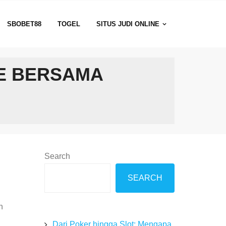
SBOBET88
TOGEL
SITUS JUDI ONLINE
NE BERSAMA
Search
SEARCH
h
Dari Poker hingga Slot: Mengapa