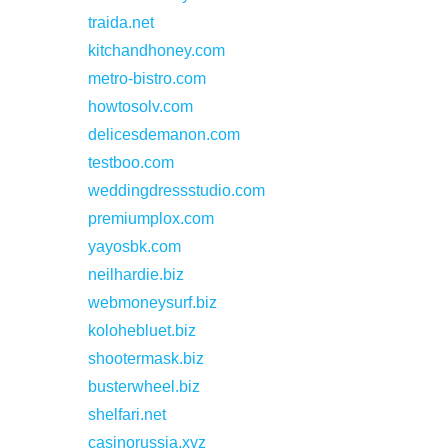
traida.net
kitchandhoney.com
metro-bistro.com
howtosolv.com
delicesdemanon.com
testboo.com
weddingdressstudio.com
premiumplox.com
yayosbk.com
neilhardie.biz
webmoneysurf.biz
kolohebluet.biz
shootermask.biz
busterwheel.biz
shelfari.net
casinorussia.xyz