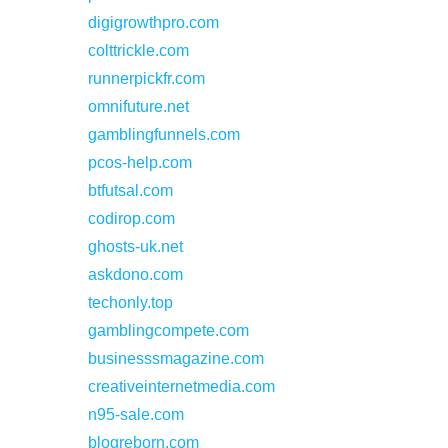
digigrowthpro.com
colttrickle.com
runnerpickfr.com
omnifuture.net
gamblingfunnels.com
pcos-help.com
btfutsal.com
codirop.com
ghosts-uk.net
askdono.com
techonly.top
gamblingcompete.com
businesssmagazine.com
creativeinternetmedia.com
n95-sale.com
blogreborn.com