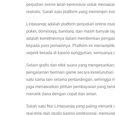
perjudian online telah berevolusi untuk mena
realistis. Salah satu platform yang memimpin evo
Lintasanqq adalah platform perjudian online m
poker, dominoqq, bandarq, dan masih banyak lag
adalah komitmennya dalam memberikan pengalam
kepada para pemainnya. Platform ini menampilk
seperti berada di kasino sungguhan, semuanya 
Selain grafis dan efek suara yang mengesankan
pengalaman bermain game secara keseluruhan. 
satu sama lain selama pertandingan, sehingga 
juga menawarkan pilihan pembayaran yang be
menarik dana dengan cepat dan aman.
Salah satu fitur Lintasanqq yang paling menarik 
real-time dari studio kasino profesional, memu