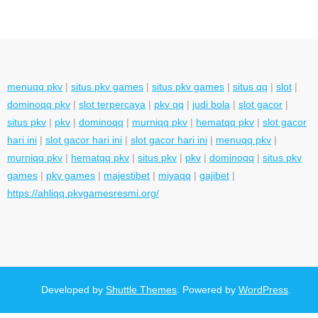
menuqq pkv
|
situs pkv games
|
situs pkv games
|
situs qq
|
slot
|
dominoqq pkv
|
slot terpercaya
|
pkv qq
|
judi bola
|
slot gacor
|
situs pkv
|
pkv
|
dominoqq
|
murniqq pkv
|
hematqq pkv
|
slot gacor
hari ini
|
slot gacor hari ini
|
slot gacor hari ini
|
menuqq pkv
|
murniqq pkv
|
hematqq pkv
|
situs pkv
|
pkv
|
dominoqq
|
situs pkv
games
|
pkv games
|
majestibet
|
miyaqq
|
gajibet
|
https://ahliqq.pkvgamesresmi.org/
Developed by
Shuttle Themes
. Powered by
WordPress
.