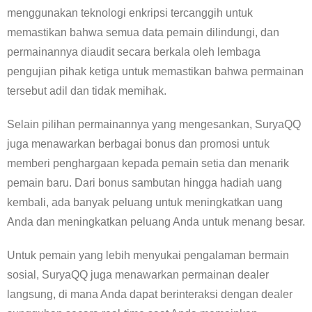
menggunakan teknologi enkripsi tercanggih untuk
memastikan bahwa semua data pemain dilindungi, dan
permainannya diaudit secara berkala oleh lembaga
pengujian pihak ketiga untuk memastikan bahwa permainan
tersebut adil dan tidak memihak.
Selain pilihan permainannya yang mengesankan, SuryaQQ
juga menawarkan berbagai bonus dan promosi untuk
memberi penghargaan kepada pemain setia dan menarik
pemain baru. Dari bonus sambutan hingga hadiah uang
kembali, ada banyak peluang untuk meningkatkan uang
Anda dan meningkatkan peluang Anda untuk menang besar.
Untuk pemain yang lebih menyukai pengalaman bermain
sosial, SuryaQQ juga menawarkan permainan dealer
langsung, di mana Anda dapat berinteraksi dengan dealer