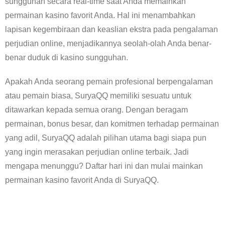
sungguhan secara real-time saat Anda memainkan
permainan kasino favorit Anda. Hal ini menambahkan
lapisan kegembiraan dan keaslian ekstra pada pengalaman
perjudian online, menjadikannya seolah-olah Anda benar-
benar duduk di kasino sungguhan.
Apakah Anda seorang pemain profesional berpengalaman
atau pemain biasa, SuryaQQ memiliki sesuatu untuk
ditawarkan kepada semua orang. Dengan beragam
permainan, bonus besar, dan komitmen terhadap permainan
yang adil, SuryaQQ adalah pilihan utama bagi siapa pun
yang ingin merasakan perjudian online terbaik. Jadi
mengapa menunggu? Daftar hari ini dan mulai mainkan
permainan kasino favorit Anda di SuryaQQ.