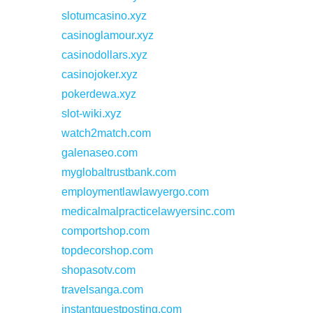
slotumcasino.xyz
casinoglamour.xyz
casinodollars.xyz
casinojoker.xyz
pokerdewa.xyz
slot-wiki.xyz
watch2match.com
galenaseo.com
myglobaltrustbank.com
employmentlawlawyergo.com
medicalmalpracticelawyersinc.com
comportshop.com
topdecorshop.com
shopasotv.com
travelsanga.com
instantguestposting.com