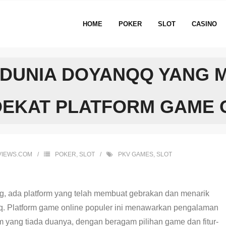
HOME
POKER
SLOT
CASINO
DUNIA DOYANQQ YANG 
 DEKAT PLATFORM GAME 
IEWS.COM
POKER
,
SLOT
PKV GAMES
,
SLOT
, ada platform yang telah membuat gebrakan dan menarik
qq. Platform game online populer ini menawarkan pengalaman
ang tiada duanya, dengan beragam pilihan game dan fitur-