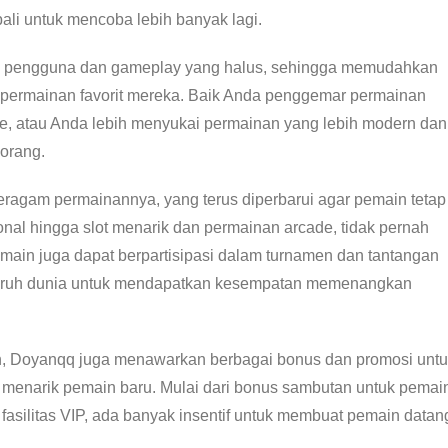
li untuk mencoba lebih banyak lagi.
h pengguna dan gameplay yang halus, sehingga memudahkan
permainan favorit mereka. Baik Anda penggemar permainan
lette, atau Anda lebih menyukai permainan yang lebih modern dan
 orang.
beragam permainannya, yang terus diperbarui agar pemain tetap
sional hingga slot menarik dan permainan arcade, tidak pernah
n juga dapat berpartisipasi dalam turnamen dan tantangan
eluruh dunia untuk mendapatkan kesempatan memenangkan
, Doyanqq juga menawarkan berbagai bonus dan promosi unt
menarik pemain baru. Mulai dari bonus sambutan untuk pemai
asilitas VIP, ada banyak insentif untuk membuat pemain datan