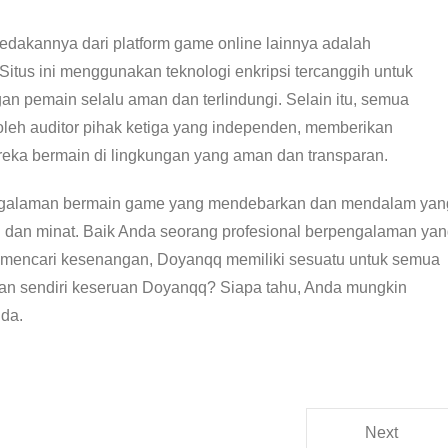
dakannya dari platform game online lainnya adalah
tus ini menggunakan teknologi enkripsi tercanggih untuk
n pemain selalu aman dan terlindungi. Selain itu, semua
 oleh auditor pihak ketiga yang independen, memberikan
reka bermain di lingkungan yang aman dan transparan.
ngalaman bermain game yang mendebarkan dan mendalam yan
l dan minat. Baik Anda seorang profesional berpengalaman ya
g mencari kesenangan, Doyanqq memiliki sesuatu untuk semua
an sendiri keseruan Doyanqq? Siapa tahu, Anda mungkin
nda.
Next