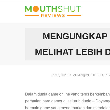
Skip
to
content
MENGUNGKAP 
MELIHAT LEBIH
JAN 2, 2026
ADMIN@MOUTHSHUTREV
Dalam dunia game online yang terus berkembang
perhatian para gamer di seluruh dunia – Doyan
bermain game yang mendebarkan dan mendalam y