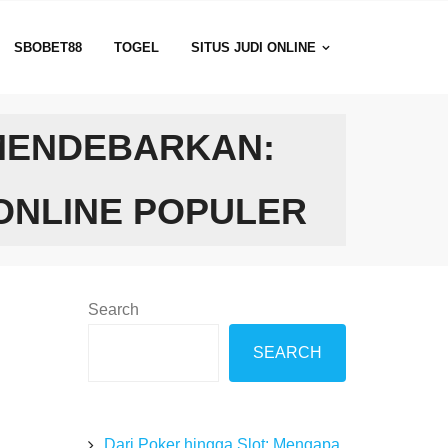
SBOBET88
TOGEL
SITUS JUDI ONLINE
MENDEBARKAN:
ONLINE POPULER
Search
SEARCH
Dari Poker hingga Slot: Mengapa