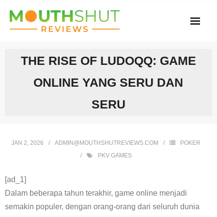
Skip
to
content
THE RISE OF LUDOQQ: GAME
ONLINE YANG SERU DAN
SERU
JAN 2, 2026
ADMIN@MOUTHSHUTREVIEWS.COM
POKER
PKV GAMES
[ad_1]
Dalam beberapa tahun terakhir, game online menjadi
semakin populer, dengan orang-orang dari seluruh dunia