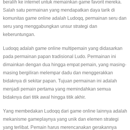
beralih ke internet untuk memainkan game favorit mereka.
Salah satu permainan yang mendapatkan daya tarik di
komunitas game online adalah Ludoqq, permainan seru dan
seru yang menggabungkan unsur strategi dan
keberuntungan.
Ludoqq adalah game online multipemain yang didasarkan
pada permainan papan tradisional Ludo. Permainan ini
dimainkan dengan dua hingga empat pemain, yang masing-
masing bergiliran melempar dadu dan menggerakkan
bidaknya di sekitar papan. Tujuan permainan ini adalah
menjadi pemain pertama yang memindahkan semua
bidaknya dari titik awal hingga titik akhir.
Yang membedakan Ludoqq dari game online lainnya adalah
mekanisme gameplaynya yang unik dan elemen strategi
yang terlibat. Pemain harus merencanakan gerakannya